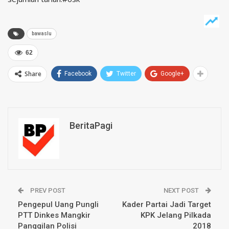
bawaslu
62
Share
Facebook
Twitter
Google+
BeritaPagi
PREV POST
NEXT POST
Pengepul Uang Pungli
Kader Partai Jadi Target
PTT Dinkes Mangkir
KPK Jelang Pilkada
Panggilan Polisi
2018