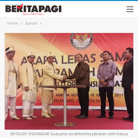
Home
Sumsel
BP/DUDY OSKANDAR Suasana serahterima jabatan oleh Ketua