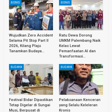
BISNIS
BISNIS
Wujudkan Zero Accident
Ratu Dewa Dorong
Selama Pit Stop Part II
UMKM Palembang Naik
2026, Kilang Plaju
Kelas Lewat
Tanamkan Budaya…
Pemanfaatan AI dan
Transformasi…
BUDAYA
BUDAYA
Festival Bidar Dipastikan
Pelaksanaan Kenceran
Tetap Digelar di Sungai
yang Selalu Keleleran
Musi, Berpusat di
Kronis