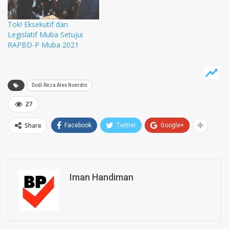
Tok! Eksekutif dan
Legislatif Muba Setujui
RAPBD-P Muba 2021
Dodi Reza Alex Noerdin
27
Share
Facebook
Twitter
Google+
Iman Handiman