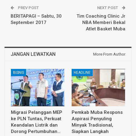
PREV POST
NEXT POST
BERITAPAGI – Sabtu, 30
Tim Coaching Clinic Jr
September 2017
NBA Memberi Bekal
Atlet Basket Muba
JANGAN LEWATKAN
More From Author
BISNIS
HEADLINE
Migrasi Pelanggan MEP
Pemkab Muba Respons
ke PLN Tuntas, Perkuat
Aspirasi Penyuling
Keandalan Listrik dan
Minyak Tradisional,
Dorong Pertumbuhan…
Siapkan Langkah