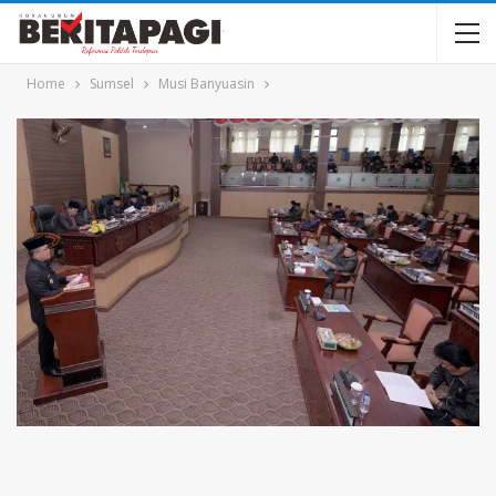
Home
Sumsel
Musi Banyuasin