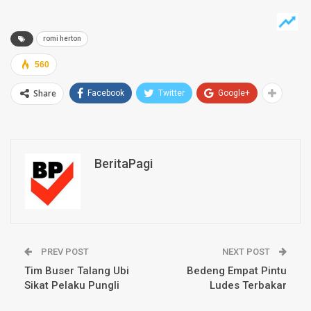
romi herton
560
Share
Facebook
Twitter
Google+
BeritaPagi
PREV POST
NEXT POST
Tim Buser Talang Ubi
Bedeng Empat Pintu
Sikat Pelaku Pungli
Ludes Terbakar