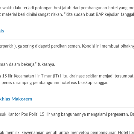
 waktu lalu terjadi potongan besi jatuh dari pembangunan hotel yang me
aterial besi dinilai sangat riskan. “Kita sudah buat BAP kejadian tanggal 
is
rparkir juga sering didapati percikan semen. Kondisi ini membuat pihak
man dalam bekerja,” tukasnya.
 15 Ilir Kecamatan Ilir Timur (IT) I itu, drainase sekitar menjadi tersum
A persis disamping pembangunan hotel exs bioskop sanggar.
 Ikhlas Makorem
rmasuk Kantor Pos Polisi 15 Ilir yang bangunannya mengalami pergeseran. B
dak memiliki kewenangan penuh untuk menyetop pembangunan Hotel Ibis, 