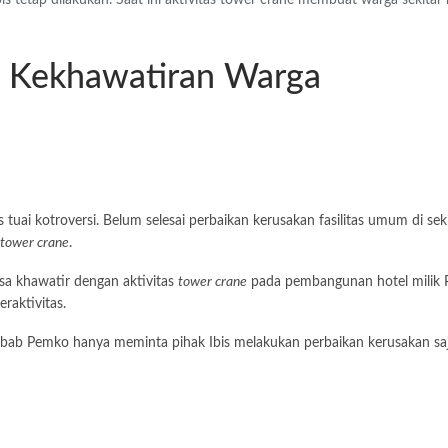
etap dilakukan. Saat ini aktivitas tower crane membuat warga sekitar 
u Kekhawatiran Warga
tuai kotroversi. Belum selesai perbaikan kerusakan fasilitas umum di sek
tower crane
.
sa khawatir dengan aktivitas
tower crane
pada pembangunan hotel milik 
raktivitas.
ebab Pemko hanya meminta pihak Ibis melakukan perbaikan kerusakan saj