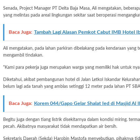
Senada, Project Manager PT Delta Baja Masa, Ali mengatakan, beberapa
yang melintas pada areal lingkungan sekitar saat beroperasi mengangkat m
Baca Juga:
Tambah Lagi Alasan Pemkot Cabut IMB Hotel Ib
Ali mengatakan, pada lahan parkiran dibelakang pada kendaraan yang te
mengambil tindakan.
“Kami para pekerja juga merupakan warga yang memiliki hak untuk nya
Diketahui, akibat pembangunan hotel di Jalan Letkol Iskandar Kelurahan
belum lagi ada tanah yang amblas setinggi 12 meter pada lahan PT SB
Baca Juga:
Korem 044/Gapo Gelar Shalat Ied di Masjid Al
Begitu juga dengan tiang listrik disekitarnya dalam kondisi miring. te
pecah. Akibatnya masyarakat tidak mendapatkan air bersih.
Sekretaris Daerah (Sekda) Harobin Mastofa menyebutkan, pihaknya ti