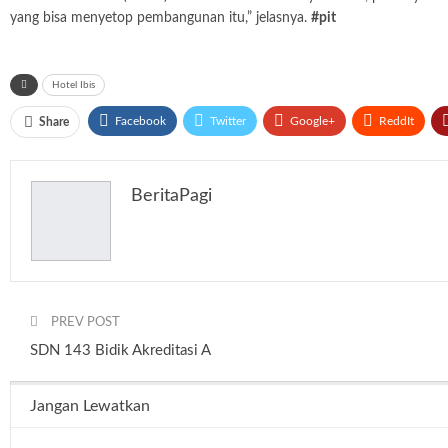
yang bisa menyetop pembangunan itu,” jelasnya.
#pit
Hotel Ibis
Facebook
Twitter
Google+
ReddIt
Share
BeritaPagi
PREV POST
SDN 143 Bidik Akreditasi A
Jangan Lewatkan