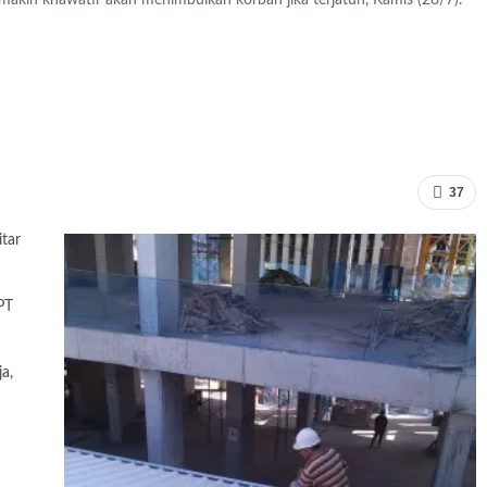
makin khawatir akan menimbulkan korban jika terjatuh, Kamis (28/7).
37
itar
PT
a,