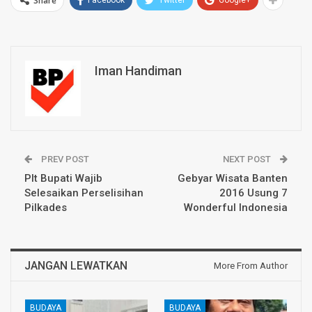
Share
Iman Handiman
PREV POST
NEXT POST
Plt Bupati Wajib
Gebyar Wisata Banten
Selesaikan Perselisihan
2016 Usung 7
Pilkades
Wonderful Indonesia
JANGAN LEWATKAN
More From Author
BUDAYA
BUDAYA