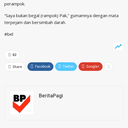
perampok.‎
“Saya bukan begal (rampok) Pak,” gumamnya dengan mata
terpejam dan bersimbah darah.
#bel
82
Share
Facebook
Twitter
Google+
BeritaPagi