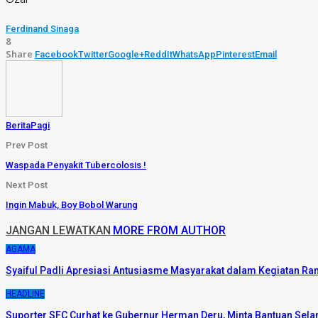
Ferdinand Sinaga
8
Share
Facebook
Twitter
Google+
ReddIt
WhatsApp
Pinterest
Email
BeritaPagi
Prev Post
Waspada Penyakit Tubercolosis !
Next Post
Ingin Mabuk, Boy Bobol Warung
JANGAN LEWATKAN
MORE FROM AUTHOR
AGAMA
Syaiful Padli Apresiasi Antusiasme Masyarakat dalam Kegiatan
HEADLINE
Suporter SFC Curhat ke Gubernur Herman Deru, Minta Bantuan Sela