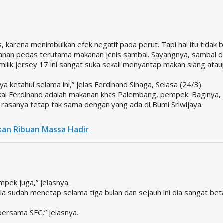
karena menimbulkan efek negatif pada perut. Tapi hal itu tidak ber
anan pedas terutama makanan jenis sambal. Sayangnya, sambal d
milik jersey 17 ini sangat suka sekali menyantap makan siang at
a ketahui selama ini,” jelas Ferdinand Sinaga, Selasa (24/3).
sukai Ferdinand adalah makanan khas Palembang, pempek. Baginy
 rasanya tetap tak sama dengan yang ada di Bumi Sriwijaya.
kan Ribuan Massa Hadir
pek juga,” jelasnya.
ia sudah menetap selama tiga bulan dan sejauh ini dia sangat bet
bersama SFC,” jelasnya.