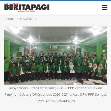
Home
Headline
penyerahan Surat Keputusan (SK) DPP PPP kepada 12 Dewan
Pimpinan Cabang (DPC) periode 2026–2031 di Aula DPW PPP Sumsel,
Sabtu (27/6/2026).(BP/udi)