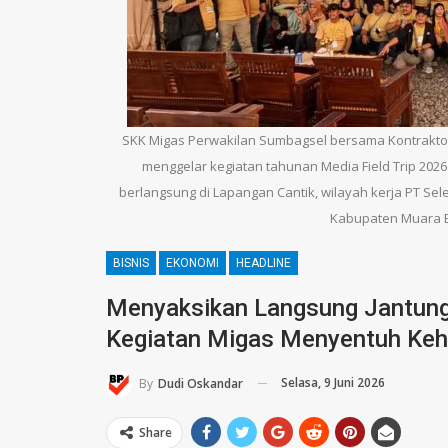
SKK Migas Perwakilan Sumbagsel bersama Kontraktor
menggelar kegiatan tahunan Media Field Trip 2026 
berlangsung di Lapangan Cantik, wilayah kerja PT S
Kabupaten Muara Eni
BISNIS
EKONOMI
HEADLINE
Menyaksikan Langsung Jantung
Kegiatan Migas Menyentuh Keh
Selasa, 9 Juni 2026
By
Dudi Oskandar
Share