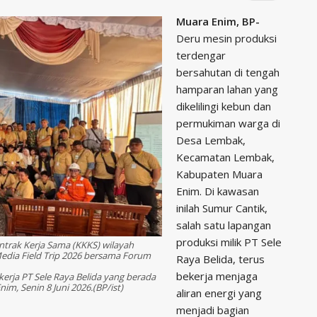
Muara Enim, BP-
Deru mesin produksi
terdengar
bersahutan di tengah
hamparan lahan yang
dikelilingi kebun dan
permukiman warga di
Desa Lembak,
Kecamatan Lembak,
Kabupaten Muara
Enim. Di kawasan
inilah Sumur Cantik,
salah satu lapangan
produksi milik PT Sele
trak Kerja Sama (KKKS) wilayah
edia Field Trip 2026 bersama Forum
Raya Belida, terus
bekerja menjaga
 kerja PT Sele Raya Belida yang berada
, Senin 8 Juni 2026.(BP/ist)
aliran energi yang
menjadi bagian