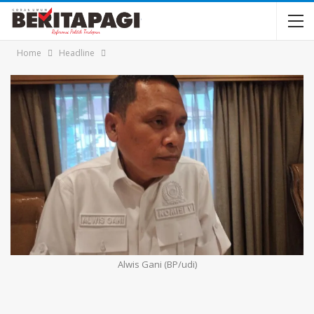
Home
Headline
Alwis Gani (BP/udi)