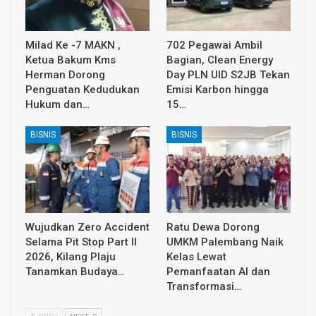
Milad Ke -7 MAKN ,
702 Pegawai Ambil
Ketua Bakum Kms
Bagian, Clean Energy
Herman Dorong
Day PLN UID S2JB Tekan
Penguatan Kedudukan
Emisi Karbon hingga
Hukum dan…
15…
BISNIS
BISNIS
Wujudkan Zero Accident
Ratu Dewa Dorong
Selama Pit Stop Part II
UMKM Palembang Naik
2026, Kilang Plaju
Kelas Lewat
Tanamkan Budaya…
Pemanfaatan AI dan
Transformasi…