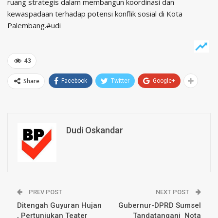
ruang strategis dalam membangun koordinasi dan
kewaspadaan terhadap potensi konflik sosial di Kota
Palembang.#udi
43
Share
Facebook
Twitter
Google+
Dudi Oskandar
PREV POST
NEXT POST
Ditengah Guyuran Hujan
Gubernur-DPRD Sumsel
, Pertunjukan Teater
Tandatangani Nota