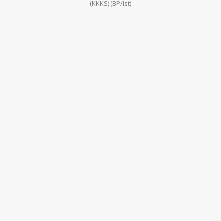
(KKKS).(BP/ist)