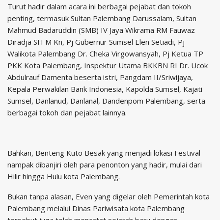
Turut hadir dalam acara ini berbagai pejabat dan tokoh
penting, termasuk
Sultan Palembang Darussalam, Sultan
Mahmud Badaruddin (SMB) IV Jaya Wikrama RM Fauwaz
Diradja SH M Kn
,
Pj Gubernur Sumsel Elen Setiadi, Pj
Walikota
Palembang Dr. Cheka Virgowansyah, Pj Ketua TP
PKK Kota Palembang, Inspektur Utama BKKBN RI Dr. Ucok
Abdulrauf Damenta beserta istri, Pangdam II/Sriwijaya,
Kepala Perwakilan Bank Indonesia, Kapolda Sumsel, Kajati
Sumsel, Danlanud, Danlanal, Dandenpom Palembang, serta
berbagai tokoh dan pejabat lainnya.
Bahkan, Benteng Kuto Besak yang menjadi lokasi Festival
nampak dibanjiri oleh para penonton yang hadir, mulai dari
Hilir hingga Hulu kota Palembang.
Bukan tanpa alasan, Even yang digelar oleh Pemerintah kota
Palembang melalui Dinas Pariwisata kota Palembang
tersebut juga telah mencatat sejarah baru dengan