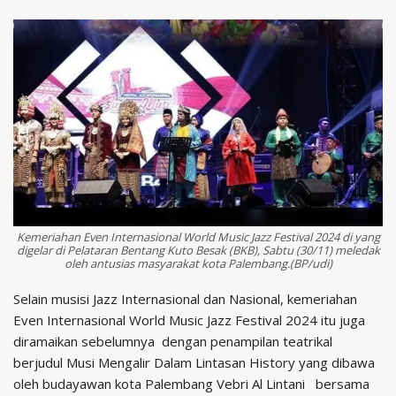
Kemeriahan Even Internasional World Music Jazz Festival 2024 di yang
digelar di Pelataran Bentang Kuto Besak (BKB), Sabtu (30/11) meledak
oleh antusias masyarakat kota Palembang.(BP/udi)
Selain musisi Jazz Internasional dan Nasional, kemeriahan
Even Internasional World Music Jazz Festival 2024 itu juga
diramaikan sebelumnya dengan penampilan teatrikal
berjudul Musi Mengalir Dalam Lintasan History yang dibawa
oleh budayawan kota Palembang Vebri Al Lintani bersama