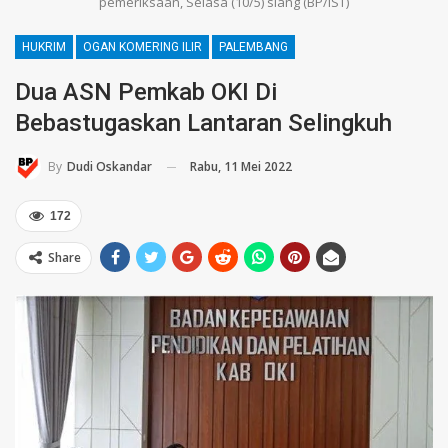
pemeriksaan, Selasa (10/5) siang (BP/IST)
HUKRIM
OGAN KOMERING ILIR
PALEMBANG
Dua ASN Pemkab OKI Di
Bebastugaskan Lantaran Selingkuh
Rabu, 11 Mei 2022
By
Dudi Oskandar
172
Share