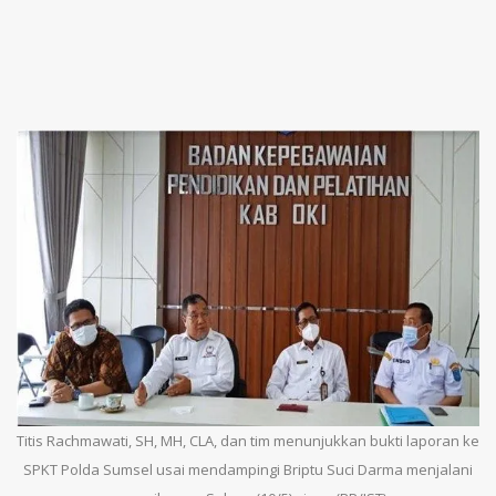
Titis Rachmawati, SH, MH, CLA, dan tim menunjukkan bukti laporan ke
SPKT Polda Sumsel usai mendampingi Briptu Suci Darma menjalani