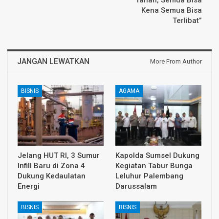
Tanah, Semua Bisa
Kena Semua Bisa
Terlibat”
JANGAN LEWATKAN
More From Author
BISNIS
AGAMA
Jelang HUT RI, 3 Sumur
Kapolda Sumsel Dukung
Infill Baru di Zona 4
Kegiatan Tabur Bunga
Dukung Kedaulatan
Leluhur Palembang
Energi
Darussalam
BISNIS
BISNIS