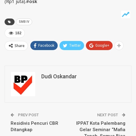
(Rp1 juta).#
osk
SMB IV
182
Share
Facebook
Twitter
Google+
Dudi Oskandar
PREV POST
NEXT POST
Residivis Pencuri CBR
IPPAT Kota Palembang
Ditangkap
Gelar Seminar “Mafia