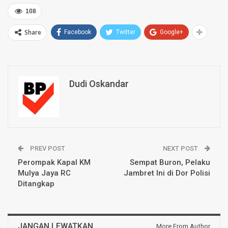
108
Share
Facebook
Twitter
Google+
Dudi Oskandar
PREV POST
NEXT POST
Perompak Kapal KM
Sempat Buron, Pelaku
Mulya Jaya RC
Jambret Ini di Dor Polisi
Ditangkap
JANGAN LEWATKAN
More From Author