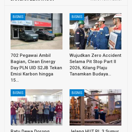
BISNIS
BISNIS
702 Pegawai Ambil
Wujudkan Zero Accident
Bagian, Clean Energy
Selama Pit Stop Part II
Day PLN UID S2JB Tekan
2026, Kilang Plaju
Emisi Karbon hingga
Tanamkan Budaya…
15…
BISNIS
BISNIS
Ratu Dewa Dorong
Jelang HUT RI, 3 Sumur