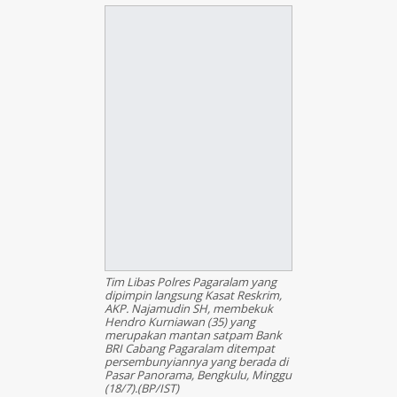
Tim Libas Polres Pagaralam yang
dipimpin langsung Kasat Reskrim,
AKP. Najamudin SH, membekuk
Hendro Kurniawan (35) yang
merupakan mantan satpam Bank
BRI Cabang Pagaralam ditempat
persembunyiannya yang berada di
Pasar Panorama, Bengkulu, Minggu
(18/7).(BP/IST)