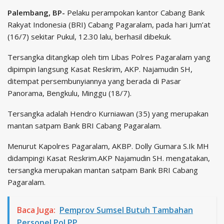
Palembang, BP-
Pelaku perampokan kantor Cabang Bank
Rakyat Indonesia (BRI) Cabang Pagaralam, pada hari Jum’at
(16/7) sekitar Pukul, 12.30 lalu, berhasil dibekuk.
Tersangka ditangkap oleh tim Libas Polres Pagaralam yang
dipimpin langsung Kasat Reskrim, AKP. Najamudin SH,
ditempat persembunyiannya yang berada di Pasar
Panorama, Bengkulu, Minggu (18/7).
Tersangka adalah Hendro Kurniawan (35) yang merupakan
mantan satpam Bank BRI Cabang Pagaralam.
Menurut Kapolres Pagaralam, AKBP. Dolly Gumara S.Ik MH
didampingi Kasat Reskrim.AKP Najamudin SH. mengatakan,
tersangka merupakan mantan satpam Bank BRI Cabang
Pagaralam.
Baca Juga:
Pemprov Sumsel Butuh Tambahan
Personel Pol PP