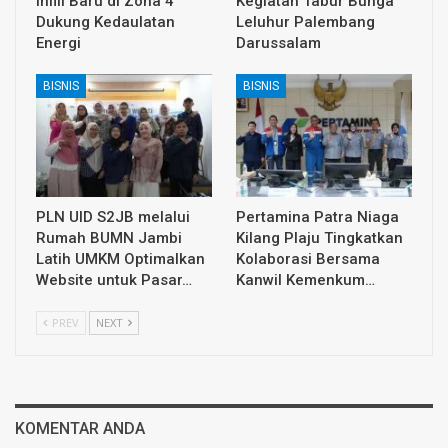
Infill Baru di Zona 4
Kegiatan Tabur Bunga
Dukung Kedaulatan
Leluhur Palembang
Energi
Darussalam
BISNIS
BISNIS
PLN UID S2JB melalui
Pertamina Patra Niaga
Rumah BUMN Jambi
Kilang Plaju Tingkatkan
Latih UMKM Optimalkan
Kolaborasi Bersama
Website untuk Pasar…
Kanwil Kemenkum…
PREV
NEXT
KOMENTAR ANDA