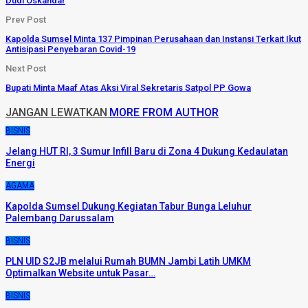
Dudi Oskandar
Prev Post
Kapolda Sumsel Minta 137 Pimpinan Perusahaan dan Instansi Terkait Ikut
Antisipasi Penyebaran Covid-19
Next Post
Bupati Minta Maaf Atas Aksi Viral Sekretaris Satpol PP Gowa
JANGAN LEWATKAN
MORE FROM AUTHOR
BISNIS
Jelang HUT RI, 3 Sumur Infill Baru di Zona 4 Dukung Kedaulatan
Energi
AGAMA
Kapolda Sumsel Dukung Kegiatan Tabur Bunga Leluhur
Palembang Darussalam
BISNIS
PLN UID S2JB melalui Rumah BUMN Jambi Latih UMKM
Optimalkan Website untuk Pasar…
BISNIS