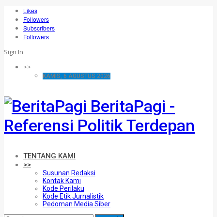
Likes
Followers
Subscribers
Followers
Sign In
>>
KAMIS, 6 AGUSTUS 2026
BeritaPagi -
Referensi Politik Terdepan
TENTANG KAMI
>>
Susunan Redaksi
Kontak Kami
Kode Perilaku
Kode Etik Jurnalistik
Pedoman Media Siber