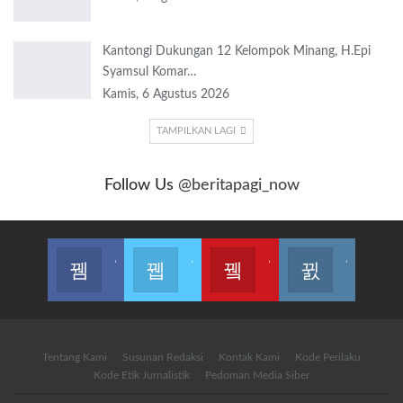
Kantongi Dukungan 12 Kelompok Minang, H.Epi
Syamsul Komar…
Kamis, 6 Agustus 2026
TAMPILKAN LAGI
Follow Us
@beritapagi_now
Join us on Facebook
Join us on Twitter
Join us on Youtube
Join us on Instagram
Tentang Kami
Susunan Redaksi
Kontak Kami
Kode Perilaku
Kode Etik Jurnalistik
Pedoman Media Siber