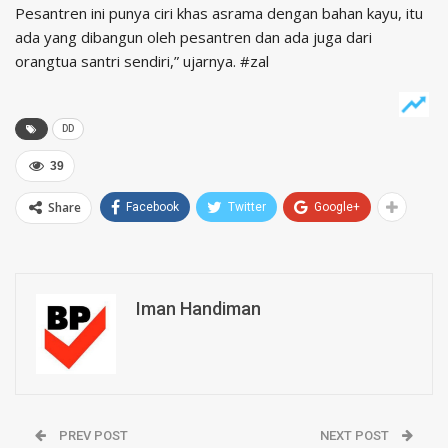
Pesantren ini punya ciri khas asrama dengan bahan kayu, itu
ada yang dibangun oleh pesantren dan ada juga dari
orangtua santri sendiri,” ujarnya. #zal
DD
39
Share
Facebook
Twitter
Google+
Iman Handiman
PREV POST
NEXT POST