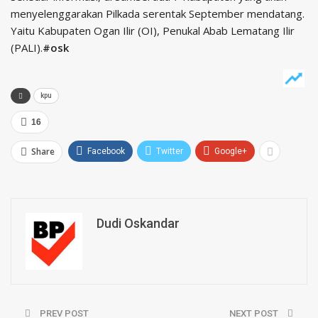
menyelenggarakan Pilkada serentak September mendatang.
Yaitu Kabupaten Ogan Ilir (OI), Penukal Abab Lematang Ilir
(PALI).
#osk
kpu
16
Share
Facebook
Twitter
Google+
Dudi Oskandar
PREV POST
NEXT POST