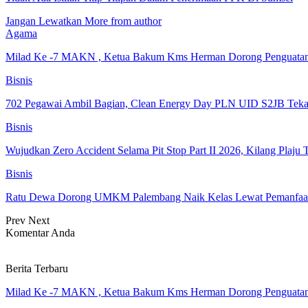
Jangan Lewatkan
More from author
Agama
Milad Ke -7 MAKN , Ketua Bakum Kms Herman Dorong Penguat
Bisnis
702 Pegawai Ambil Bagian, Clean Energy Day PLN UID S2JB Tek
Bisnis
Wujudkan Zero Accident Selama Pit Stop Part II 2026, Kilang Pla
Bisnis
Ratu Dewa Dorong UMKM Palembang Naik Kelas Lewat Pemanfaat
Prev
Next
Komentar Anda
Berita Terbaru
Milad Ke -7 MAKN , Ketua Bakum Kms Herman Dorong Penguat