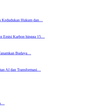
an Kedudukan Hukum dan…
an Emisi Karbon hingga 15…
ju Tanamkan Budaya…
an AI dan Transformasi…
an…