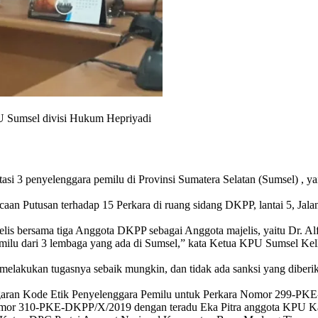
 Sumsel divisi Hukum Hepriyadi
asi 3 penyelenggara pemilu di Provinsi Sumatera Selatan (Sumsel) 
aan Putusan terhadap 15 Perkara di ruang sidang DKPP, lantai 5, Jal
s bersama tiga Anggota DKPP sebagai Anggota majelis, yaitu Dr. Alfi
milu dari 3 lembaga yang ada di Sumsel,” kata Ketua KPU Sumsel Ke
melakukan tugasnya sebaik mungkin, dan tidak ada sanksi yang diberi
garan Kode Etik Penyelenggara Pemilu untuk Perkara Nomor 299-P
or 310-PKE-DKPP/X/2019 dengan teradu Eka Pitra anggota KPU Ka