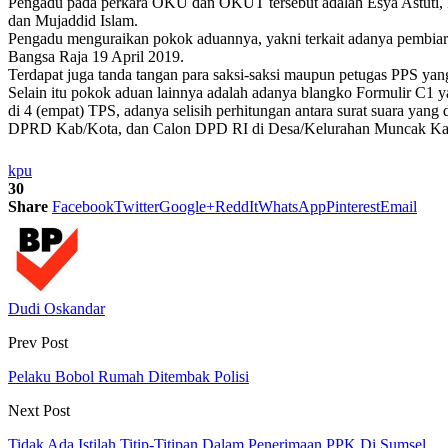
Pengadu pada perkara OKU dan OKUT tersebut adalah Esya Astuti,
dan Mujaddid Islam.
Pengadu menguraikan pokok aduannya, yakni terkait adanya pembia
Bangsa Raja 19 April 2019.
Terdapat juga tanda tangan para saksi-saksi maupun petugas PPS yang 
Selain itu pokok aduan lainnya adalah adanya blangko Formulir C1 ya
di 4 (empat) TPS, adanya selisih perhitungan antara surat suara yang
DPRD Kab/Kota, dan Calon DPD RI di Desa/Kelurahan Muncak Kabau
kpu
30
Share
Facebook
Twitter
Google+
ReddIt
WhatsApp
Pinterest
Email
Dudi Oskandar
Prev Post
Pelaku Bobol Rumah Ditembak Polisi
Next Post
Tidak Ada Istilah Titip-Titipan Dalam Penerimaan PPK Di Sumsel