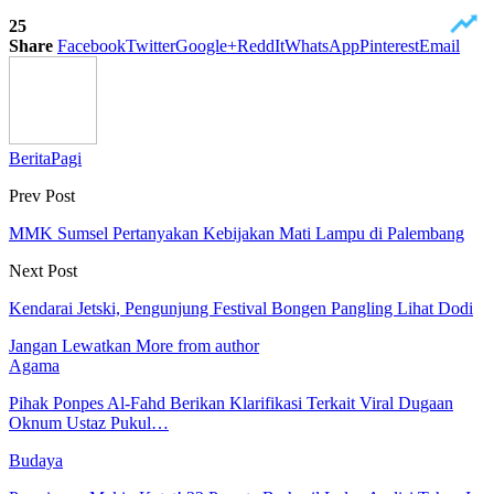
25
Share
Facebook
Twitter
Google+
ReddIt
WhatsApp
Pinterest
Email
BeritaPagi
Prev Post
MMK Sumsel Pertanyakan Kebijakan Mati Lampu di Palembang
Next Post
Kendarai Jetski, Pengunjung Festival Bongen Pangling Lihat Dodi
Jangan Lewatkan
More from author
Agama
Pihak Ponpes Al-Fahd Berikan Klarifikasi Terkait Viral Dugaan
Oknum Ustaz Pukul…
Budaya