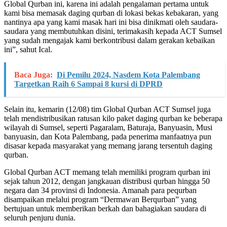
Global Qurban ini, karena ini adalah pengalaman pertama untuk
kami bisa memasak daging qurban di lokasi bekas kebakaran, yang
nantinya apa yang kami masak hari ini bisa dinikmati oleh saudara-
saudara yang membutuhkan disini, terimakasih kepada ACT Sumsel
yang sudah mengajak kami berkontribusi dalam gerakan kebaikan
ini”, sahut Ical.
Baca Juga:
Di Pemilu 2024, Nasdem Kota Palembang
Targetkan Raih 6 Sampai 8 kursi di DPRD
Selain itu, kemarin (12/08) tim Global Qurban ACT Sumsel juga
telah mendistribusikan ratusan kilo paket daging qurban ke beberapa
wilayah di Sumsel, seperti Pagaralam, Baturaja, Banyuasin, Musi
banyuasin, dan Kota Palembang, pada penerima manfaatnya pun
disasar kepada masyarakat yang memang jarang tersentuh daging
qurban.
Global Qurban ACT memang telah memiliki program qurban ini
sejak tahun 2012, dengan jangkauan distribusi qurban hingga 50
negara dan 34 provinsi di Indonesia. Amanah para pequrban
disampaikan melalui program “Dermawan Berqurban” yang
bertujuan untuk memberikan berkah dan bahagiakan saudara di
seluruh penjuru dunia.