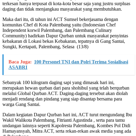
terkesan hanya terpusat di kota-kota besar saja yang justru surpluas
daging dan tidak menjangkau masyarakat yang membutuhkan.
Maka dari itu, di tahun ini ACT Sumsel bekerjasama dengan
komunitas Chef di Kota Palembang yaitu (Indonesian Chef
Independent korwil Palembang, dan Palembang Culinary
Community) hadirkan Dapur Qurban untuk masyarakat penyintas
kebakaran di Lokasi bekas Kebakaran, tepatnya di Gang Santai,
Sungki, Kertapati, Palembang, Selasa (13/8)
Baca Juga:
100 Personel TNI dan Polri Terima Sosialisasi
ASABRI
Sebanyak 100 kilogram daging sapi yang dimasak hari ini,
merupakan hewan qurban dari para shohibul yang telah berqurban
melalui Global Qurban ACT. Daging-daging tersebut akan diolah
menjadi rendang dan pindang yang siap disantap bersama para
warga Gang Santai.
Dalam kegiatan Dapur Qurban hari ini, ACT turut mengundang Ibu
Wakil Walikota Palembang, Fitrianti Agustinda , serta para tamu
undangan lainnya seperti Kapolresta Palembang, Kombes Pol Didi
Hamayansyah, Mitra ACT, serta rekan-rekan awak media yang ada