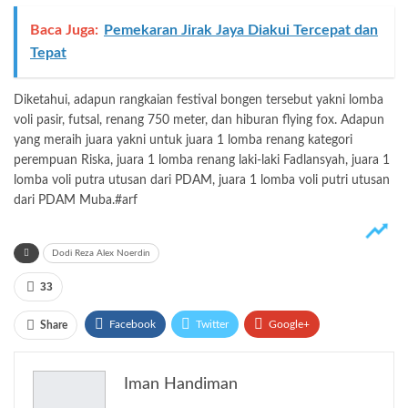
Baca Juga:
Pemekaran Jirak Jaya Diakui Tercepat dan
Tepat
Diketahui, adapun rangkaian festival bongen tersebut yakni lomba
voli pasir, futsal, renang 750 meter, dan hiburan flying fox. Adapun
yang meraih juara yakni untuk juara 1 lomba renang kategori
perempuan Riska, juara 1 lomba renang laki-laki Fadlansyah, juara 1
lomba voli putra utusan dari PDAM, juara 1 lomba voli putri utusan
dari PDAM Muba.#arf
Dodi Reza Alex Noerdin
33
Facebook
Twitter
Google+
Share
ReddIt
WhatsApp
Pinterest
Iman Handiman
Email