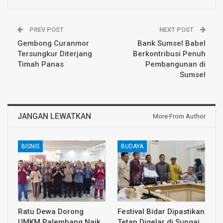
PREV POST
NEXT POST
Gembong Curanmor
Bank Sumsel Babel
Tersungkur Diterjang
Berkontribusi Penuh
Timah Panas
Pembangunan di
Sumsel
JANGAN LEWATKAN
More From Author
BISNIS
BUDAYA
Ratu Dewa Dorong
Festival Bidar Dipastikan
UMKM Palembang Naik
Tetap Digelar di Sungai