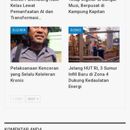
Kelas Lewat
Musi, Berpusat di
Pemanfaatan AI dan
Kampung Kapitan
Transformasi…
BUDAYA
BISNIS
Pelaksanaan Kenceran
Jelang HUT RI, 3 Sumur
yang Selalu Keleleran
Infill Baru di Zona 4
Kronis
Dukung Kedaulatan
Energi
PREV
NEXT
KOMENTAR ANDA