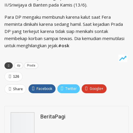
II/Sriwijaya di Banten pada Kamis (13/6).
Para DP mengaku membunuh karena kalut saat Fera
meminta dinikahi karena sedang hamil. Saat kejadian Prada
DP yang terkejut karena tidak siap menikahi sontak
membekap korban sampai tewas. Dia kemudian memutilasi
untuk menghilangkan jejak.
#osk
dp
Prada
126
Share
Facebook
Twitter
Google+
ReddIt
WhatsApp
Pinterest
Email
BeritaPagi