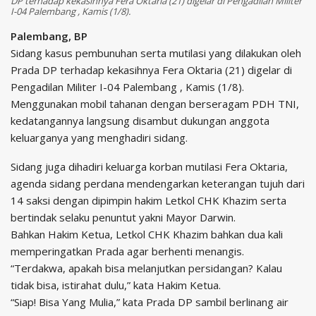
DP terhadap kekasihnya Fera Oktaria (21) digelar di Pengadilan Militer
I-04 Palembang , Kamis (1/8).
Palembang, BP
Sidang kasus pembunuhan serta mutilasi yang dilakukan oleh
Prada DP terhadap kekasihnya Fera Oktaria (21) digelar di
Pengadilan Militer I-04 Palembang , Kamis (1/8).
Menggunakan mobil tahanan dengan berseragam PDH TNI,
kedatangannya langsung disambut dukungan anggota
keluarganya yang menghadiri sidang.
Sidang juga dihadiri keluarga korban mutilasi Fera Oktaria,
agenda sidang perdana mendengarkan keterangan tujuh dari
14 saksi dengan dipimpin hakim Letkol CHK Khazim serta
bertindak selaku penuntut yakni Mayor Darwin.
Bahkan Hakim Ketua, Letkol CHK Khazim bahkan dua kali
memperingatkan Prada agar berhenti menangis.
“Terdakwa, apakah bisa melanjutkan persidangan? Kalau
tidak bisa, istirahat dulu,” kata Hakim Ketua.
“Siap! Bisa Yang Mulia,” kata Prada DP sambil berlinang air