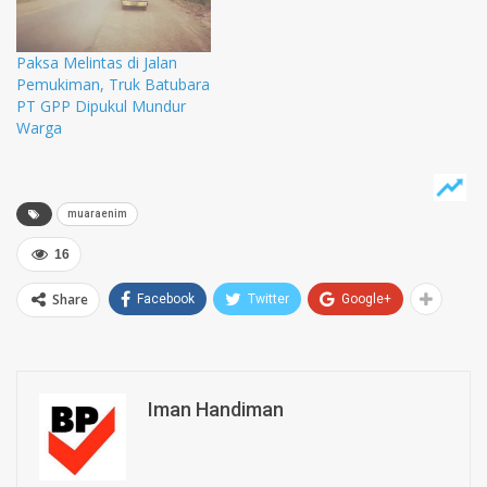
Paksa Melintas di Jalan
Pemukiman, Truk Batubara
PT GPP Dipukul Mundur
Warga
muaraenim
16
Share
Facebook
Twitter
Google+
Iman Handiman