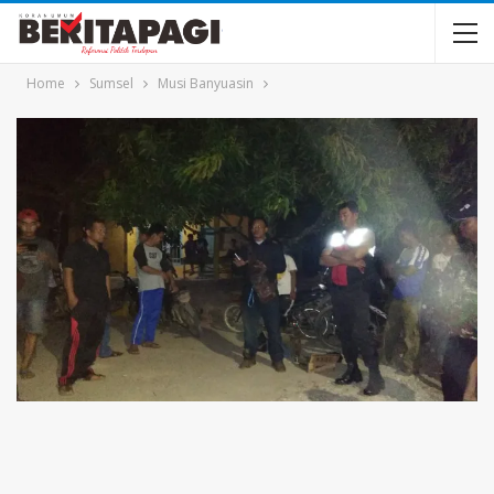
Home
Sumsel
Musi Banyuasin