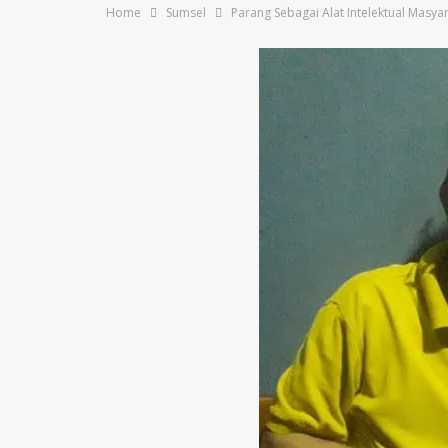
Home
Sumsel
Parang Sebagai Alat Intelektual Masya