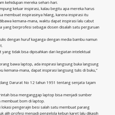
am kehidupan mereka sehari-hari.
ampung keluar inspirasi, kalau begitu apa mereka harus
a membuat inspirasinya hilang, karena inspirasi itu
dibawa kemana-mana, waktu dapat inspirasi lalu cabut
ia yang berprofesi sebagai dosen disalah satu perguruan
di tulis dengan huruf kaganga dengan media bambu namun
t.
yang tidak bisa dipisahkan dari kegiatan intelektual
ang bawa laptop, ada inspirasi langsung buka langsung
ku kemana-mana, dapat inspirasi langsung tulis di buku,”
dang Darurat No 12 tahun 1951 tentang senjata tajam
rintah bisa menganggap laptop bisa menjadi sumber
sa membuat bom di laptop.
 lokasi pengerajin besi salah satu membuat parang
alih profesi menjadi pengelola kebun karet lalu dikasih