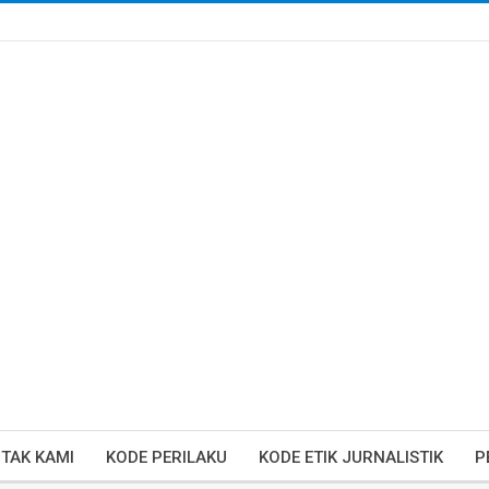
TAK KAMI
KODE PERILAKU
KODE ETIK JURNALISTIK
P