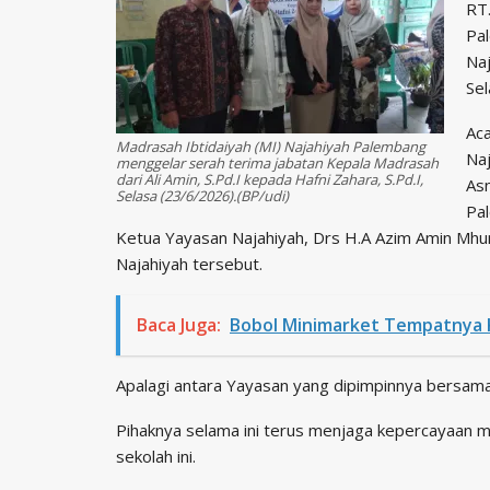
RT.
Pa
Naj
Sel
Aca
Madrasah Ibtidaiyah (MI) Najahiyah Palembang
Naj
menggelar serah terima jabatan Kepala Madrasah
dari Ali Amin, S.Pd.I kepada Hafni Zahara, S.Pd.I,
As
Selasa (23/6/2026).(BP/udi)
Pa
Ketua Yayasan Najahiyah, Drs H.A Azim Amin Mhu
Najahiyah tersebut.
Baca Juga:
Bobol Minimarket Tempatnya 
Apalagi antara Yayasan yang dipimpinnya bersam
Pihaknya selama ini terus menjaga kepercayaan m
sekolah ini.