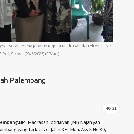
lar serah terima jabatan Kepala Madrasah dari Ali Amin, S.Pd.I
Pd.I, Selasa (23/6/2026).(BP/udi)
yah Palembang
21
lembang,BP-
Madrasah Ibtidaiyah (MI) Najahiyah
embang yang terletak di Jalan KH. Moh. Asyik No.30,