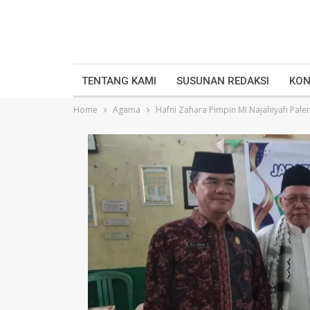
TENTANG KAMI
SUSUNAN REDAKSI
KON
Home
Agama
Hafni Zahara Pimpin MI Najahiyah Pal