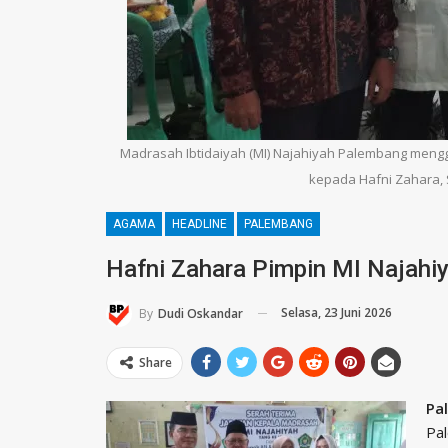
Madrasah Ibtidaiyah (MI) Najahiyah Palembang mengge
kepada Hafni Zahara, S.
AGAMA
HEADLINE
PALEMBANG
Hafni Zahara Pimpin MI Najahi
Selasa, 23 Juni 2026
By
Dudi Oskandar
Share
Pa
Pal