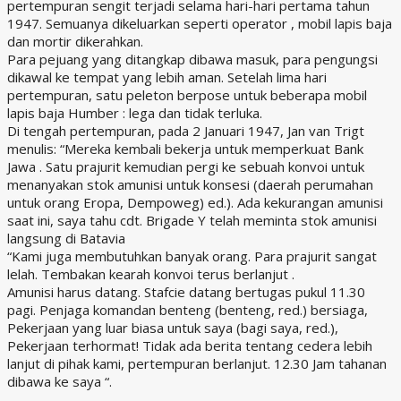
pertempuran sengit terjadi selama hari-hari pertama tahun
1947. Semuanya dikeluarkan seperti operator , mobil lapis baja
dan mortir dikerahkan.
Para pejuang yang ditangkap dibawa masuk, para pengungsi
dikawal ke tempat yang lebih aman. Setelah lima hari
pertempuran, satu peleton berpose untuk beberapa mobil
lapis baja Humber : lega dan tidak terluka.
Di tengah pertempuran, pada 2 Januari 1947, Jan van Trigt
menulis: “Mereka kembali bekerja untuk memperkuat Bank
Jawa . Satu prajurit kemudian pergi ke sebuah konvoi untuk
menanyakan stok amunisi untuk konsesi (daerah perumahan
untuk orang Eropa, Dempoweg) ed.). Ada kekurangan amunisi
saat ini, saya tahu cdt. Brigade Y telah meminta stok amunisi
langsung di Batavia
“Kami juga membutuhkan banyak orang. Para prajurit sangat
lelah. Tembakan kearah konvoi terus berlanjut .
Amunisi harus datang. Stafcie datang bertugas pukul 11.30
pagi. Penjaga komandan benteng (benteng, red.) bersiaga,
Pekerjaan yang luar biasa untuk saya (bagi saya, red.),
Pekerjaan terhormat! Tidak ada berita tentang cedera lebih
lanjut di pihak kami, pertempuran berlanjut. 12.30 Jam tahanan
dibawa ke saya “.