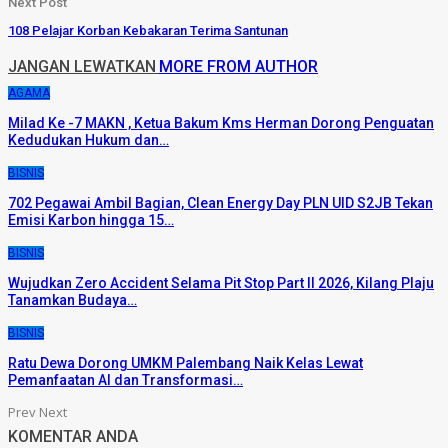
Next Post
108 Pelajar Korban Kebakaran Terima Santunan
JANGAN LEWATKAN
MORE FROM AUTHOR
AGAMA
Milad Ke -7 MAKN , Ketua Bakum Kms Herman Dorong Penguatan
Kedudukan Hukum dan…
BISNIS
702 Pegawai Ambil Bagian, Clean Energy Day PLN UID S2JB Tekan
Emisi Karbon hingga 15…
BISNIS
Wujudkan Zero Accident Selama Pit Stop Part II 2026, Kilang Plaju
Tanamkan Budaya…
BISNIS
Ratu Dewa Dorong UMKM Palembang Naik Kelas Lewat
Pemanfaatan AI dan Transformasi…
Prev
Next
KOMENTAR ANDA