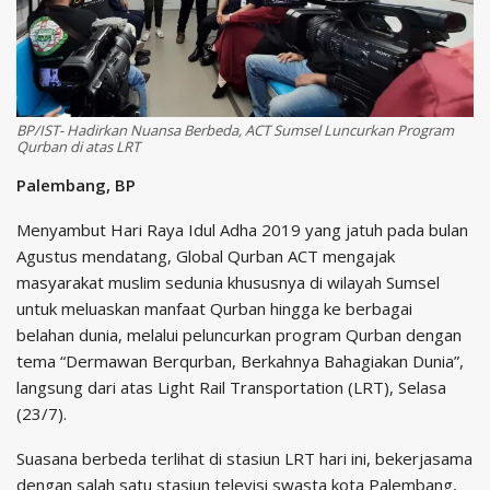
BP/IST- Hadirkan Nuansa Berbeda, ACT Sumsel Luncurkan Program
Qurban di atas LRT
Palembang, BP
Menyambut Hari Raya Idul Adha 2019 yang jatuh pada bulan
Agustus mendatang, Global Qurban ACT mengajak
masyarakat muslim sedunia khususnya di wilayah Sumsel
untuk meluaskan manfaat Qurban hingga ke berbagai
belahan dunia, melalui peluncurkan program Qurban dengan
tema “Dermawan Berqurban, Berkahnya Bahagiakan Dunia”,
langsung dari atas Light Rail Transportation (LRT), Selasa
(23/7).
Suasana berbeda terlihat di stasiun LRT hari ini, bekerjasama
dengan salah satu stasiun televisi swasta kota Palembang,