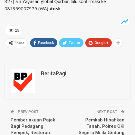
327) a.n Yayasan global Qurban lalu konfirmasi ke
081369007979 (WA)
.#osk
15
Share
Facebook
Twitter
Google+
BeritaPagi
PREV POST
NEXT POST
Pemberlakuan Pajak
Pemkab Hibahkan
Bagi Pedagang
Tanah, Polres OKI
Pempek, Restoran
Segera Miliki Gedung