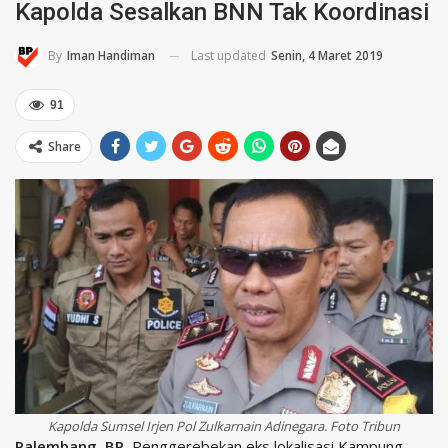
Kapolda Sesalkan BNN Tak Koordinasi
Last updated
Senin, 4 Maret 2019
By
Iman Handiman
91
Share
Kapolda Sumsel Irjen Pol Zulkarnain Adinegara. Foto Tribun
Palembang, BP
–Penggerebekan eks lokalisasi Kampung