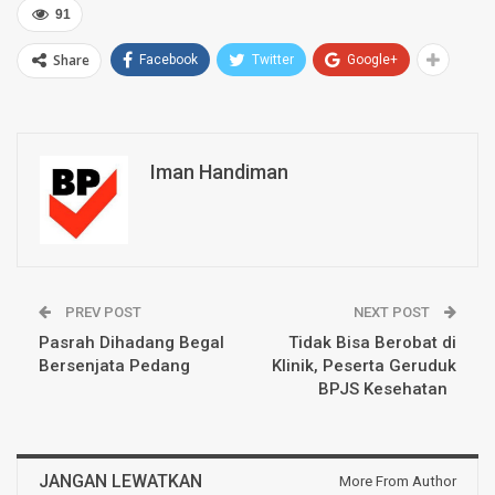
91
Share
Facebook
Twitter
Google+
Iman Handiman
PREV POST
NEXT POST
Pasrah Dihadang Begal
Tidak Bisa Berobat di
Bersenjata Pedang
Klinik, Peserta Geruduk
BPJS Kesehatan
JANGAN LEWATKAN
More From Author