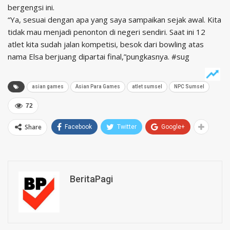
bergengsi ini.
“Ya, sesuai dengan apa yang saya sampaikan sejak awal. Kita
tidak mau menjadi penonton di negeri sendiri. Saat ini 12
atlet kita sudah jalan kompetisi, besok dari bowling atas
nama Elsa berjuang dipartai final,”pungkasnya. #sug
asian games
Asian Para Games
atlet sumsel
NPC Sumsel
72
Share
Facebook
Twitter
Google+
BeritaPagi