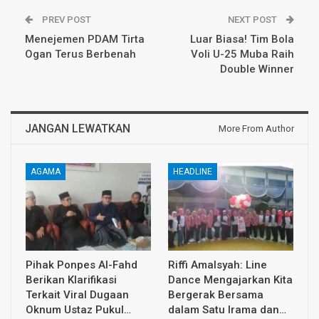
PREV POST
NEXT POST
Menejemen PDAM Tirta
Luar Biasa! Tim Bola
Ogan Terus Berbenah
Voli U-25 Muba Raih
Double Winner
JANGAN LEWATKAN
More From Author
AGAMA
HEADLINE
Pihak Ponpes Al-Fahd
Riffi Amalsyah: Line
Berikan Klarifikasi
Dance Mengajarkan Kita
Terkait Viral Dugaan
Bergerak Bersama
Oknum Ustaz Pukul…
dalam Satu Irama dan…