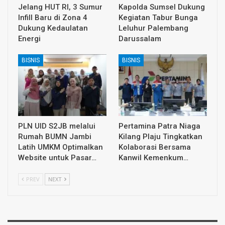
Jelang HUT RI, 3 Sumur
Kapolda Sumsel Dukung
Infill Baru di Zona 4
Kegiatan Tabur Bunga
Dukung Kedaulatan
Leluhur Palembang
Energi
Darussalam
BISNIS
BISNIS
PLN UID S2JB melalui
Pertamina Patra Niaga
Rumah BUMN Jambi
Kilang Plaju Tingkatkan
Latih UMKM Optimalkan
Kolaborasi Bersama
Website untuk Pasar…
Kanwil Kemenkum…
PREV
NEXT