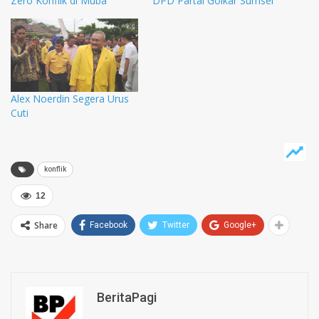
Zero Konflik di Muba
DPD Partai Golkar Sumsel
Alex Noerdin Segera Urus
Cuti
konflik
12
Share
Facebook
Twitter
Google+
BeritaPagi