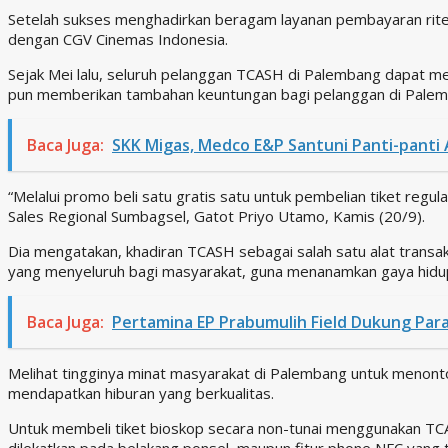
Setelah sukses menghadirkan beragam layanan pembayaran ritel;
dengan CGV Cinemas Indonesia.
Sejak Mei lalu, seluruh pelanggan TCASH di Palembang dapat me
pun memberikan tambahan keuntungan bagi pelanggan di Palem
Baca Juga:
SKK Migas, Medco E&P Santuni Panti-panti 
“Melalui promo beli satu gratis satu untuk pembelian tiket re
Sales Regional Sumbagsel, Gatot Priyo Utamo, Kamis (20/9).
Dia mengatakan, khadiran TCASH sebagai salah satu alat trans
yang menyeluruh bagi masyarakat, guna menanamkan gaya hidup
Baca Juga:
Pertamina EP Prabumulih Field Dukung Para 
Melihat tingginya minat masyarakat di Palembang untuk menont
mendapatkan hiburan yang berkualitas.
Untuk membeli tiket bioskop secara non-tunai menggunakan TCA
dilekatkan pada belakang ponsel, maupun fitur phone NFC yang