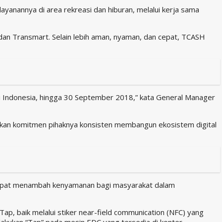
yanannya di area rekreasi dan hiburan, melalui kerja sama
dan Transmart. Selain lebih aman, nyaman, dan cepat, TCASH
di Indonesia, hingga 30 September 2018,” kata General Manager
askan komitmen pihaknya konsisten membangun ekosistem digital
i dapat menambah kenyamanan bagi masyarakat dalam
, baik melalui stiker near-field communication (NFC) yang
akukan “Tap” pada mesin EDC yang tersedia di konter