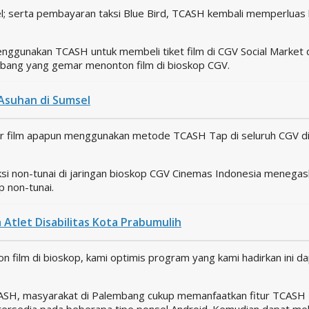
 serta pembayaran taksi Blue Bird, TCASH kembali memperluas la
nggunakan TCASH untuk membeli tiket film di CGV Social Market 
bang yang gemar menonton film di bioskop CGV.
Asuhan di Sumsel
gular film apapun menggunakan metode TCASH Tap di seluruh CGV 
aksi non-tunai di jaringan bioskop CGV Cinemas Indonesia meneg
 non-tunai.
Atlet Disabilitas Kota Prabumulih
on film di bioskop, kami optimis program yang kami hadirkan in
SH, masyarakat di Palembang cukup memanfaatkan fitur TCASH Tap
 tersedia pada beberapa tipe ponsel Android. Kemudian dapat mel