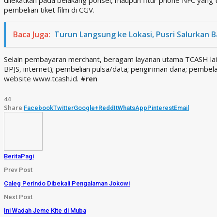
pembelian tiket film di CGV.
Baca Juga:
Turun Langsung ke Lokasi, Pusri Salurkan
Selain pembayaran merchant, beragam layanan utama TCASH lainny
BPJS, internet); pembelian pulsa/data; pengiriman dana; pembela
website www.tcash.id.
#ren
44
Share
Facebook
Twitter
Google+
ReddIt
WhatsApp
Pinterest
Email
BeritaPagi
Prev Post
Caleg Perindo Dibekali Pengalaman Jokowi
Next Post
Ini Wadah Jeme Kite di Muba