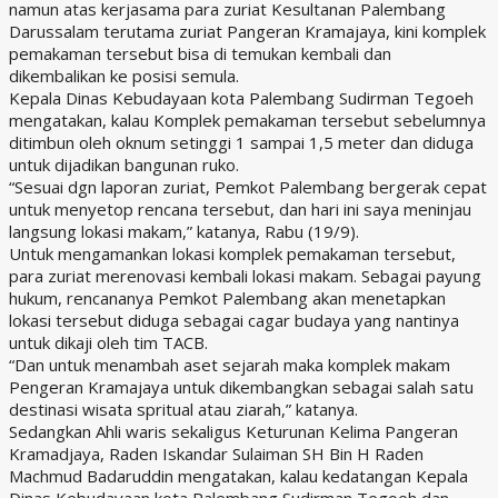
namun atas kerjasama para zuriat Kesultanan Palembang
Darussalam terutama zuriat Pangeran Kramajaya, kini komplek
pemakaman tersebut bisa di temukan kembali dan
dikembalikan ke posisi semula.
Kepala Dinas Kebudayaan kota Palembang Sudirman Tegoeh
mengatakan, kalau Komplek pemakaman tersebut sebelumnya
ditimbun oleh oknum setinggi 1 sampai 1,5 meter dan diduga
untuk dijadikan bangunan ruko.
“Sesuai dgn laporan zuriat, Pemkot Palembang bergerak cepat
untuk menyetop rencana tersebut, dan hari ini saya meninjau
langsung lokasi makam,” katanya, Rabu (19/9).
Untuk mengamankan lokasi komplek pemakaman tersebut,
para zuriat merenovasi kembali lokasi makam. Sebagai payung
hukum, rencananya Pemkot Palembang akan menetapkan
lokasi tersebut diduga sebagai cagar budaya yang nantinya
untuk dikaji oleh tim TACB.
“Dan untuk menambah aset sejarah maka komplek makam
Pengeran Kramajaya untuk dikembangkan sebagai salah satu
destinasi wisata spritual atau ziarah,” katanya.
Sedangkan Ahli waris sekaligus Keturunan Kelima Pangeran
Kramadjaya, Raden Iskandar Sulaiman SH Bin H Raden
Machmud Badaruddin mengatakan, kalau kedatangan Kepala
Dinas Kebudayaan kota Palembang Sudirman Tegoeh dan