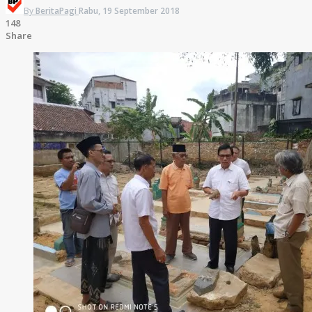
By
BeritaPagi
Rabu, 19 September 2018
148
Share