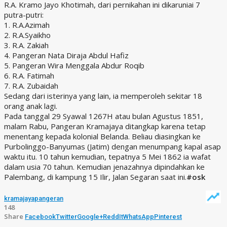
R.A. Kramo Jayo Khotimah, dari pernikahan ini dikaruniai 7
putra-putri:
1. R.A.Azimah
2. R.A.Syaikho
3. R.A. Zakiah
4. Pangeran Nata Diraja Abdul Hafiz
5. Pangeran Wira Menggala Abdur Roqib
6. R.A. Fatimah
7. R.A. Zubaidah
Sedang dari isterinya yang lain, ia memperoleh sekitar 18
orang anak lagi.
Pada tanggal 29 Syawal 1267H atau bulan Agustus 1851,
malam Rabu, Pangeran Kramajaya ditangkap karena tetap
menentang kepada kolonial Belanda. Beliau diasingkan ke
Purbolinggo-Banyumas (Jatim) dengan menumpang kapal asap
waktu itu. 10 tahun kemudian, tepatnya 5 Mei 1862 ia wafat
dalam usia 70 tahun. Kemudian jenazahnya dipindahkan ke
Palembang, di kampung 15 Ilir, Jalan Segaran saat ini.
#osk
kramajaya
pangeran
148
Share
Facebook
Twitter
Google+
ReddIt
WhatsApp
Pinterest