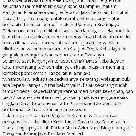
sejumlah staf melihat langsung kondisi komplek makam
Pangeran Kramajaya yang terletak di Jalan Segaran, Lr Gubah
Darat, IT I, Palembang untuk memberikan dukungan atas
berhasil ditemukan kembali makam Pangeran Kramajaya.
“Selama ini mereka melihat disini tanah lapang, setelah mereka
lihat disini, fakta bicara, mereka mengatakan bahwa makam ini
harus dibuat surat karena ini makam sejarah, Insya Allah
dikeluarkan walaupun belum ada SK, jadi Dinas Kebudayaan
yang akan mengeluarkan sepucuk surat,” katanya.
Selain itu saat kunjungan tersebut pihak Dinas Kebudayaan
kota Palembang tadi semakin yakin kalau lokasi ini memang
komplek pemakaman Pangeran Kramajaya.
“Alhamdulilah, jadi ada kepeduliannya sekarang, walaupun dulu
ada kepeduliannya , cuma belum yakin, kalau sekarang sudah
tambah besar kepeduliannya karena merupakan keyakinan, dan
fakta,” katanya sembari mengatakan pihaknya mengapresiasi
langkah Dinas Kebudayaan kota Palembang tersebut dan
berterima kasih atas kunjungan tersebut.
Dalam catatan sejarah Pangeran Kramajaya merupakan
penguasa terakhir diera Kesultanan Palembang Darussalam.
Nama lengkapnya ialah Raden Abdul Azim Nato Dirajo, bergelar
Pangeran Kramojayo Perdana Menteri.