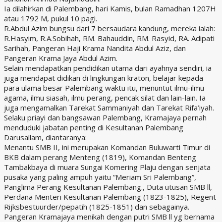
Ia dilahirkan di Palembang, hari Kamis, bulan Ramadhan 1207H
atau 1792 M, pukul 10 pagi.
R.Abdul Azim bungsu dari 7 bersaudara kandung, mereka ialah:
R.Hasyim, R.A.Sobihah, RM. Bahauddin, RM. Rasyid, RA. Adipati
Sarihah, Pangeran Haji Krama Nandita Abdul Aziz, dan
Pangeran Krama Jaya Abdul Azim.
Selain mendapatkan pendidikan utama dari ayahnya sendiri, ia
juga mendapat didikan di lingkungan kraton, belajar kepada
para ulama besar Palembang waktu itu, menuntut ilmu-ilmu
agama, ilmu siasah, ilmu perang, pencak silat dan lain-lain. Ia
juga mengamalkan Tarekat Sammaniyah dan Tarekat Rifa’iyah.
Selaku priayi dan bangsawan Palembang, Kramajaya pernah
menduduki jabatan penting di Kesultanan Palembang
Darusallam, diantaranya:
Menantu SMB II, ini merupakan Komandan Buluwarti Timur di
BKB dalam perang Menteng (1819), Komandan Benteng
Tambakbaya di muara Sungai Komering Plaju dengan senjata
pusaka yang paling ampuh yaitu “Meriam Sri Palembang”,
Panglima Perang Kesultanan Palembang., Duta utusan SMB ll,
Perdana Menteri Kesultanan Palembang (1823-1825), Regent
Rijksbestuurder/pepatih (1825-1851) dan sebagainya.
Pangeran Kramajaya menikah dengan putri SMB ll yg bernama