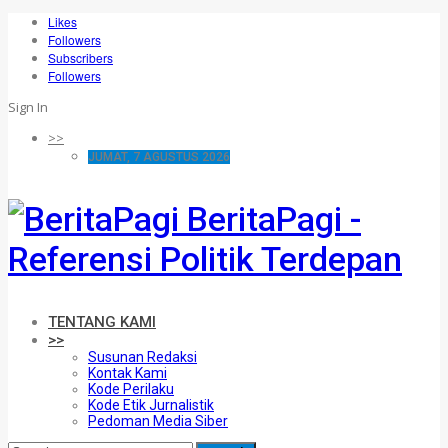
Likes
Followers
Subscribers
Followers
Sign In
>>
JUMAT, 7 AGUSTUS 2026
BeritaPagi -
Referensi Politik Terdepan
TENTANG KAMI
>>
Susunan Redaksi
Kontak Kami
Kode Perilaku
Kode Etik Jurnalistik
Pedoman Media Siber