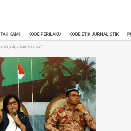
TAK KAMI
KODE PERILAKU
KODE ETIK JURNALISTIK
P
erah Jadi Jurkam Capres?’