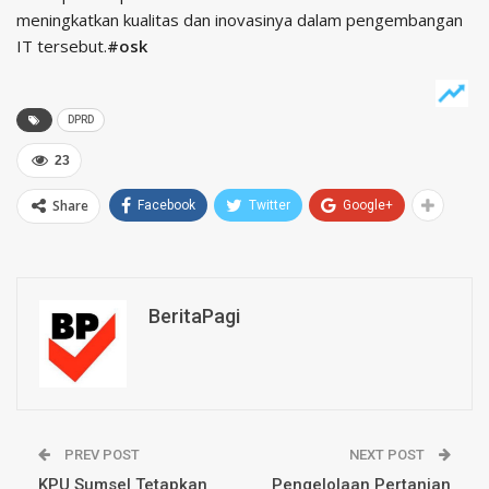
meningkatkan kualitas dan inovasinya dalam pengembangan
IT tersebut.
#osk
DPRD
23
Share
Facebook
Twitter
Google+
BeritaPagi
PREV POST
NEXT POST
KPU Sumsel Tetapkan
Pengelolaan Pertanian