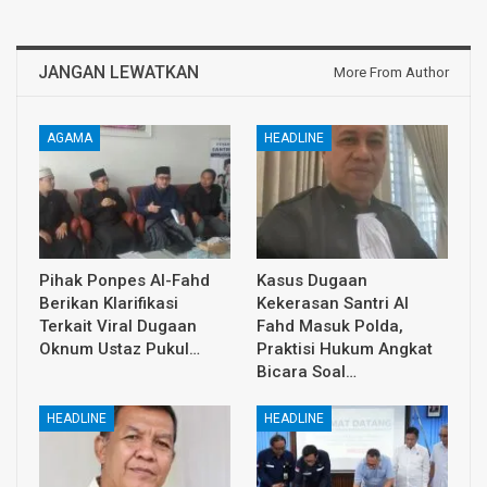
JANGAN LEWATKAN
More From Author
AGAMA
HEADLINE
Pihak Ponpes Al-Fahd
Kasus Dugaan
Berikan Klarifikasi
Kekerasan Santri Al
Terkait Viral Dugaan
Fahd Masuk Polda,
Oknum Ustaz Pukul…
Praktisi Hukum Angkat
Bicara Soal…
HEADLINE
HEADLINE