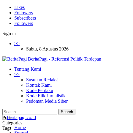
Likes
Followers
Subscribers
Followers
Sign in
>>
Sabtu, 8 Agustus 2026
BeritaPagi - Referensi Politik Terdepan
Tentang Kami
>>
Susunan Redaksi
Kontak Kami
Kode Perilaku
Kode Etik Jurnalistik
Pedoman Media Siber
Posts
Categories
Home
Tags
Sumsel