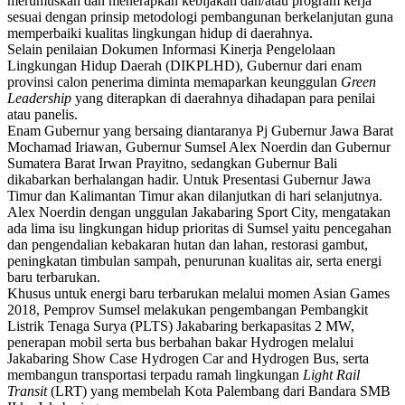
merumuskan dan menerapkan kebijakan dan/atau program kerja
sesuai dengan prinsip metodologi pembangunan berkelanjutan guna
memperbaiki kualitas lingkungan hidup di daerahnya.
Selain penilaian Dokumen Informasi Kinerja Pengelolaan
Lingkungan Hidup Daerah (DIKPLHD), Gubernur dari enam
provinsi calon penerima diminta memaparkan keunggulan
Green
Leadership
yang diterapkan di daerahnya dihadapan para penilai
atau panelis.
Enam Gubernur yang bersaing diantaranya Pj Gubernur Jawa Barat
Mochamad Iriawan, Gubernur Sumsel Alex Noerdin dan Gubernur
Sumatera Barat Irwan Prayitno, sedangkan Gubernur Bali
dikabarkan berhalangan hadir. Untuk Presentasi Gubernur Jawa
Timur dan Kalimantan Timur akan dilanjutkan di hari selanjutnya.
Alex Noerdin dengan unggulan Jakabaring Sport City, mengatakan
ada lima isu lingkungan hidup prioritas di Sumsel yaitu pencegahan
dan pengendalian kebakaran hutan dan lahan, restorasi gambut,
peningkatan timbulan sampah, penurunan kualitas air, serta energi
baru terbarukan.
Khusus untuk energi baru terbarukan melalui momen Asian Games
2018, Pemprov Sumsel melakukan pengembangan Pembangkit
Listrik Tenaga Surya (PLTS) Jakabaring berkapasitas 2 MW,
penerapan mobil serta bus berbahan bakar Hydrogen melalui
Jakabaring Show Case Hydrogen Car and Hydrogen Bus, serta
membangun transportasi terpadu ramah lingkungan
Light Rail
Transit
(LRT) yang membelah Kota Palembang dari Bandara SMB