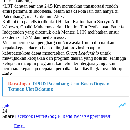
II ke Jakabaring.
“LRT dengan panjang 24,5 Km merupakan transportasi rendah
emisi pertama di Indonesia, belum ada di kota lain dan hanya di
Palembang”, ujar Gubernur Alex.
Kali ini tim panelis terdiri dari Hariadi Kartodiharjo Soeryo Adi
Wibowo, Chalid Muhammad dan Hendri. Tim Penilai atau Panelis
Independen yang dibentuk oleh Menteri LHK melibatkan unsur
akademisi, LSM dan media massa.
Melalui pemberian penghargaan Nirwasita Tantra diharapkan
kepala-kepala daerah baik di tingkat provinsi maupun
kabupaten/kota dapat menerapkan
Green Leadership
untuk
mewujudkan kebijakan dan program daerah yang holistik, sehingga
kebijakan maupun program akan lebih terintergrasi yang akan
bermuara kepada percepatan perbaikan kualitas lingkungan hidup.
#adv
Baca Juga:
DPRD Palembang Usut Kasus Dugaan
Temuan Ulat Belatung
gub
24
Share
Facebook
Twitter
Google+
ReddIt
WhatsApp
Pinterest
Email