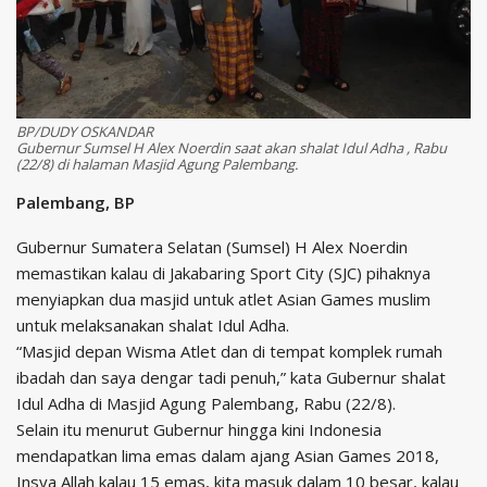
BP/DUDY OSKANDAR
Gubernur Sumsel H Alex Noerdin saat akan shalat Idul Adha , Rabu
(22/8) di halaman Masjid Agung Palembang.
Palembang, BP
Gubernur Sumatera Selatan (Sumsel) H Alex Noerdin
memastikan kalau di Jakabaring Sport City (SJC) pihaknya
menyiapkan dua masjid untuk atlet Asian Games muslim
untuk melaksanakan shalat Idul Adha.
“Masjid depan Wisma Atlet dan di tempat komplek rumah
ibadah dan saya dengar tadi penuh,” kata Gubernur shalat
Idul Adha di Masjid Agung Palembang, Rabu (22/8).
Selain itu menurut Gubernur hingga kini Indonesia
mendapatkan lima emas dalam ajang Asian Games 2018,
Insya Allah kalau 15 emas, kita masuk dalam 10 besar, kalau