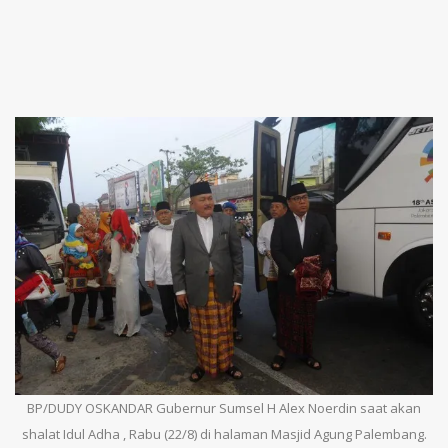
BP/DUDY OSKANDAR Gubernur Sumsel H Alex Noerdin saat akan
shalat Idul Adha , Rabu (22/8) di halaman Masjid Agung Palembang.