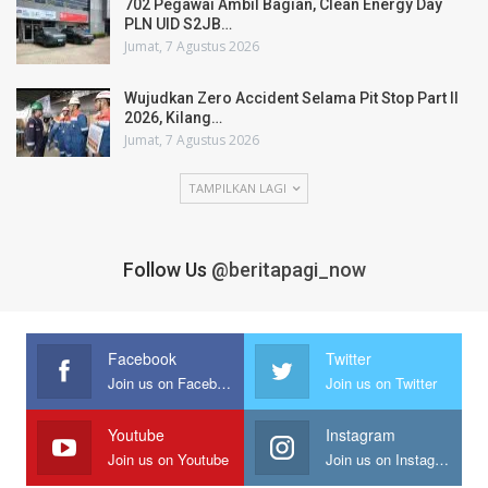
702 Pegawai Ambil Bagian, Clean Energy Day
PLN UID S2JB…
Jumat, 7 Agustus 2026
Wujudkan Zero Accident Selama Pit Stop Part II
2026, Kilang…
Jumat, 7 Agustus 2026
TAMPILKAN LAGI
Follow Us
@beritapagi_now
Facebook
Twitter
Join us on Facebook
Join us on Twitter
Youtube
Instagram
Join us on Youtube
Join us on Instagram