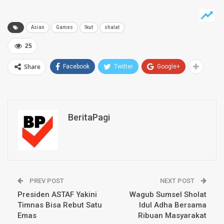
Asian
Games
Ikut
shalat
25
Share
Facebook
Twitter
Google+
BeritaPagi
PREV POST
NEXT POST
Presiden ASTAF Yakini
Wagub Sumsel Sholat
Timnas Bisa Rebut Satu
Idul Adha Bersama
Emas
Ribuan Masyarakat