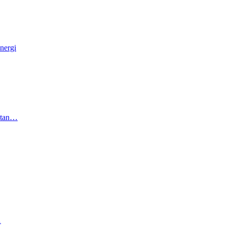
nergi
atan…
…