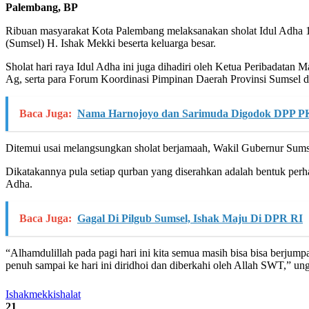
Palembang, BP
Ribuan masyarakat Kota Palembang melaksanakan sholat Idul Adha 14
(Sumsel) H. Ishak Mekki beserta keluarga besar.
Sholat hari raya Idul Adha ini juga dihadiri oleh Ketua Peribadat
Ag, serta para Forum Koordinasi Pimpinan Daerah Provinsi Sumsel d
Baca Juga:
Nama Harnojoyo dan Sarimuda Digodok DPP P
Ditemui usai melangsungkan sholat berjamaah, Wakil Gubernur Sumsel 
Dikatakannya pula setiap qurban yang diserahkan adalah bentuk per
Adha.
Baca Juga:
Gagal Di Pilgub Sumsel, Ishak Maju Di DPR RI
“Alhamdulillah pada pagi hari ini kita semua masih bisa bisa berjum
penuh sampai ke hari ini diridhoi dan diberkahi oleh Allah SWT,” un
Ishak
mekki
shalat
21