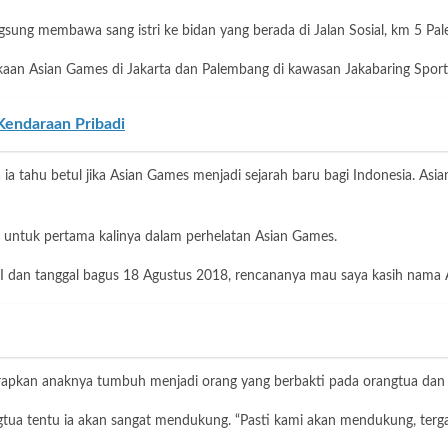
angsung membawa sang istri ke bidan yang berada di Jalan Sosial, km 5 Pa
an Asian Games di Jakarta dan Palembang di kawasan Jakabaring Sport Ci
endaraan Pribadi
a tahu betul jika Asian Games menjadi sejarah baru bagi Indonesia. Asian
h untuk pertama kalinya dalam perhelatan Asian Games.
dan tanggal bagus 18 Agustus 2018, rencananya mau saya kasih nama A
harapkan anaknya tumbuh menjadi orang yang berbakti pada orangtua dan
ngtua tentu ia akan sangat mendukung. “Pasti kami akan mendukung, terga