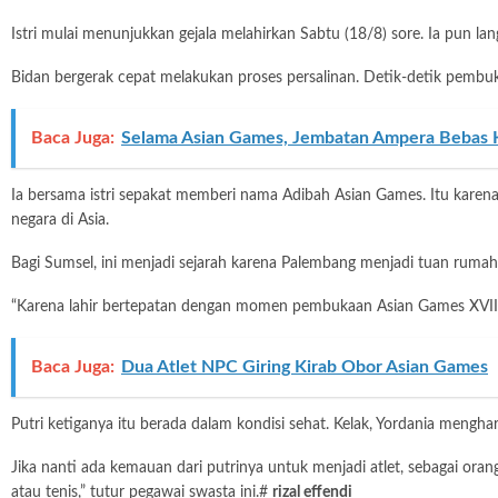
Istri mulai menunjukkan gejala melahirkan Sabtu (18/8) sore. Ia pun l
Bidan bergerak cepat melakukan proses persalinan. Detik-detik pembuka
Baca Juga:
Selama Asian Games, Jembatan Ampera Bebas K
Ia bersama istri sepakat memberi nama Adibah Asian Games. Itu karena i
negara di Asia.
Bagi Sumsel, ini menjadi sejarah karena Palembang menjadi tuan ruma
“Karena lahir bertepatan dengan momen pembukaan Asian Games XVIII 
Baca Juga:
Dua Atlet NPC Giring Kirab Obor Asian Games
Putri ketiganya itu berada dalam kondisi sehat. Kelak, Yordania meng
Jika nanti ada kemauan dari putrinya untuk menjadi atlet, sebagai ora
atau tenis,” tutur pegawai swasta ini.#
rizal effendi