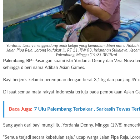
Yordania Denny menggendong anak ketiga yang kemudian diberi nama Adibah 
Jalan Pipa Reja, Lorong Mufakat III, RT 11, RW 03, Kelurahan Sukajaya, Keca
Palembang, Minggu (19/8). BP/Rizal
Palembang, BP
–Pasangan suami istri Yordania Denny dan Vera Nova te
sehingga diberi nama Adibah Asian Games.
Bayi berjenis kelamin perempuan dengan berat 3,1 kg dan panjang 49 c
Di saat semua mata rakyat Indonesia tertuju pada pembukaan Asian Gam
Baca Juga:
7 Ulu Palembang Terbakar , Sarkasih Tewas Ter
Sang ayah dari bayi mungil itu, Yordania Denny, Minggu (19/8) menceri
“Semua terjadi secara kebetulan saja,” ucap warga Jalan Pipa Reja, Lo