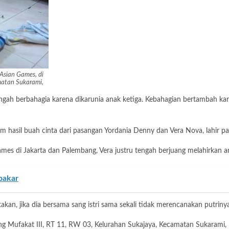
Asian Games, di
matan Sukarami,
ngah berbahagia karena dikarunia anak ketiga. Kebahagian bertambah ka
m hasil buah cinta dari pasangan Yordania Denny dan Vera Nova, lahir p
es di Jakarta dan Palembang, Vera justru tengah berjuang melahirkan a
bakar
takan, jika dia bersama sang istri sama sekali tidak merencanakan putri
rong Mufakat III, RT 11, RW 03, Kelurahan Sukajaya, Kecamatan Sukarami, 