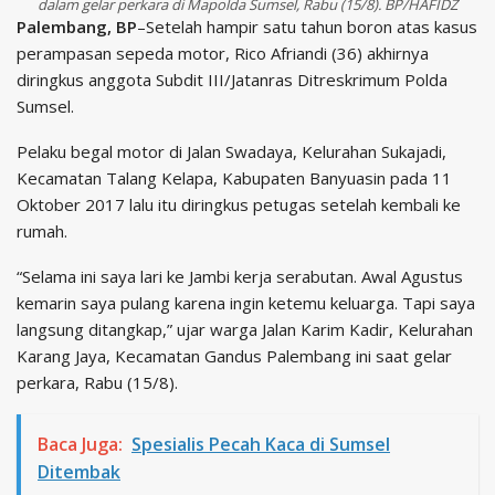
dalam gelar perkara di Mapolda Sumsel, Rabu (15/8). BP/HAFIDZ
Palembang, BP
–Setelah hampir satu tahun boron atas kasus
perampasan sepeda motor, Rico Afriandi (36) akhirnya
diringkus anggota Subdit III/Jatanras Ditreskrimum Polda
Sumsel.
Pelaku begal motor di Jalan Swadaya, Kelurahan Sukajadi,
Kecamatan Talang Kelapa, Kabupaten Banyuasin pada 11
Oktober 2017 lalu itu diringkus petugas setelah kembali ke
rumah.
“Selama ini saya lari ke Jambi kerja serabutan. Awal Agustus
kemarin saya pulang karena ingin ketemu keluarga. Tapi saya
langsung ditangkap,” ujar warga Jalan Karim Kadir, Kelurahan
Karang Jaya, Kecamatan Gandus Palembang ini saat gelar
perkara, Rabu (15/8).
Baca Juga:
Spesialis Pecah Kaca di Sumsel
Ditembak