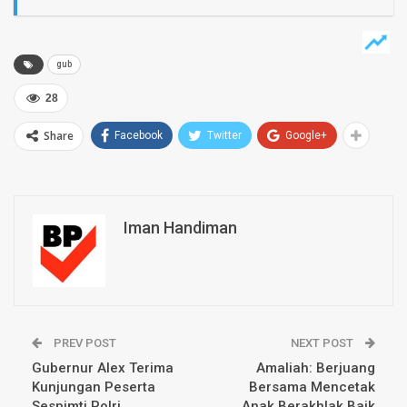
gub
28
Share
Facebook
Twitter
Google+
Iman Handiman
PREV POST
NEXT POST
Gubernur Alex Terima
Amaliah: Berjuang
Kunjungan Peserta
Bersama Mencetak
Sespimti Polri
Anak Berakhlak Baik