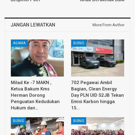
JANGAN LEWATKAN
More From Author
AGAMA
BISNIS
Milad Ke -7 MAKN ,
702 Pegawai Ambil
Ketua Bakum Kms
Bagian, Clean Energy
Herman Dorong
Day PLN UID S2JB Tekan
Penguatan Kedudukan
Emisi Karbon hingga
Hukum dan…
15…
BISNIS
BISNIS