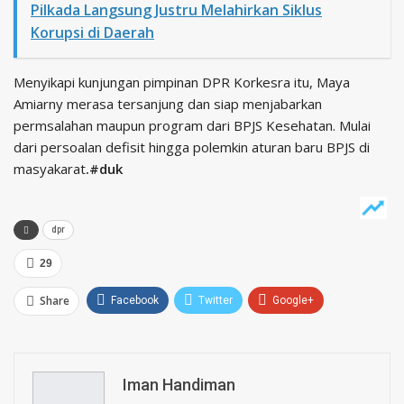
Pilkada Langsung Justru Melahirkan Siklus
Korupsi di Daerah
Menyikapi kunjungan pimpinan DPR Korkesra itu, Maya
Amiarny merasa tersanjung dan siap menjabarkan
permsalahan maupun program dari BPJS Kesehatan. Mulai
dari persoalan defisit hingga polemkin aturan baru BPJS di
masyakarat
.#duk
dpr
29
Share
Facebook
Twitter
Google+
ReddIt
WhatsApp
Pinterest
Email
Iman Handiman