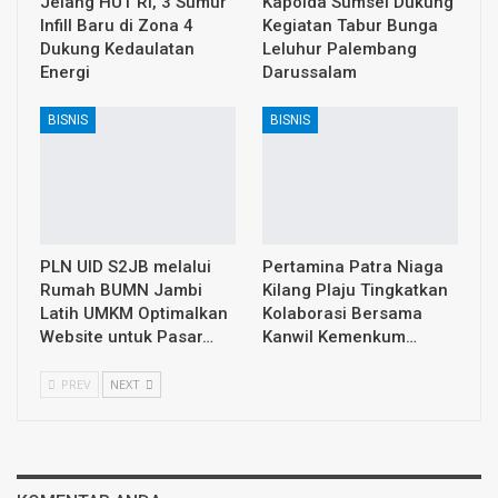
Jelang HUT RI, 3 Sumur
Kapolda Sumsel Dukung
Infill Baru di Zona 4
Kegiatan Tabur Bunga
Dukung Kedaulatan
Leluhur Palembang
Energi
Darussalam
BISNIS
BISNIS
PLN UID S2JB melalui
Pertamina Patra Niaga
Rumah BUMN Jambi
Kilang Plaju Tingkatkan
Latih UMKM Optimalkan
Kolaborasi Bersama
Website untuk Pasar…
Kanwil Kemenkum…
PREV
NEXT