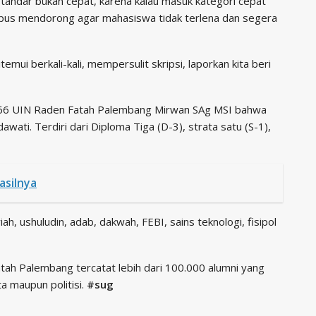
andar bukan cepat, karena kalau masuk kategori cepat
mpus mendorong agar mahasiswa tidak terlena dan segera
emui berkali-kali, mempersulit skripsi, laporkan kita beri
e 66 UIN Raden Fatah Palembang Mirwan SAg MSI bahwa
wati. Terdiri dari Diploma Tiga (D-3), strata satu (S-1),
asilnya
riah, ushuludin, adab, dakwah, FEBI, sains teknologi, fisipol
Fatah Palembang tercatat lebih dari 100.000 alumni yang
a maupun politisi.
#sug