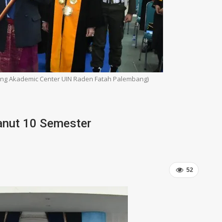
ung Akademic Center UIN Raden Fatah Palembang)
anut 10 Semester
52