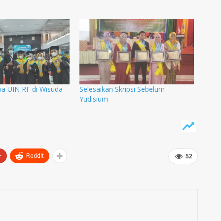
a UIN RF di Wisuda
Selesaikan Skripsi Sebelum
Yudisium
+
ReddIt
52