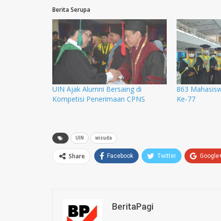
Berita Serupa
UIN Ajak Alumni Bersaing di
863 Mahasisw
Kompetisi Penerimaan CPNS
Ke-77
UIN
wisuda
Share
Facebook
Twitter
Google
BeritaPagi