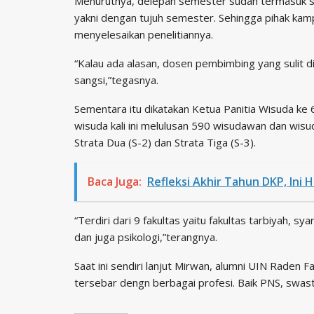
Menurutnya, delepan semester sudah termasuk st
yakni dengan tujuh semester. Sehingga pihak ka
menyelesaikan penelitiannya.
“Kalau ada alasan, dosen pembimbing yang sulit dit
sangsi,”tegasnya.
Sementara itu dikatakan Ketua Panitia Wisuda k
wisuda kali ini melulusan 590 wisudawan dan wisuda
Strata Dua (S-2) dan Strata Tiga (S-3).
Baca Juga:
Refleksi Akhir Tahun DKP, Ini H
“Terdiri dari 9 fakultas yaitu fakultas tarbiyah, sya
dan juga psikologi,”terangnya.
Saat ini sendiri lanjut Mirwan, alumni UIN Raden 
tersebar dengn berbagai profesi. Baik PNS, swast