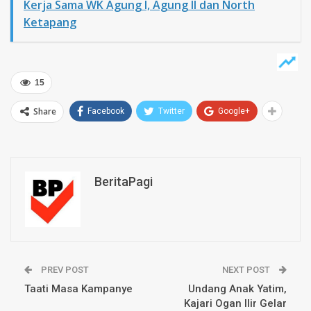
Kerja Sama WK Agung I, Agung II dan North
Ketapang
15
Share
Facebook
Twitter
Google+
BeritaPagi
PREV POST
NEXT POST
Taati Masa Kampanye
Undang Anak Yatim,
Kajari Ogan Ilir Gelar