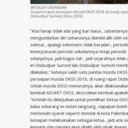
BP/DUDY OSKANDAR
Suasana rapat persiapan Musda DKSS 2018, di ruang rapa
Disbudpar Sumsel, Rabu (20/6).
“Kita harap tidak ada yang luar biasa , sebenarnya
mengundurkan diri seharusnya diambil alih oleh s
selesai , apalagi sekretaris tidak berjalan , per
keterputusan periode sebelumnya tetap periode
selanjutnya, jadi bagus tuh , jadi sejarahnya tida
ini Disbudpar Sumsel lalu Disbudpar Sumsel memb
dilakukan,” katanya salah satu panitia musda DKSS 
persiapan musda DKSS 2018, di ruang rapat Disb
Untuk musda DKSS menurutnya, akan dilaksanaka
kembali AD/ART DKSS, dicocokkan kembali apakah
“Setelah itu dilanjutkan untuk pemilihan Ketua DKSS
kalau sekarang ini sistim langsung, siapapun bol
memenuhi syarat seperti domisili di kota Palemb
kesiapan melaksanakan sebagai ketua , jadi ada s
kemarin dan mereka akan dipilih oleh pihak dewan