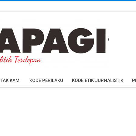
TAK KAMI
KODE PERILAKU
KODE ETIK JURNALISTIK
P