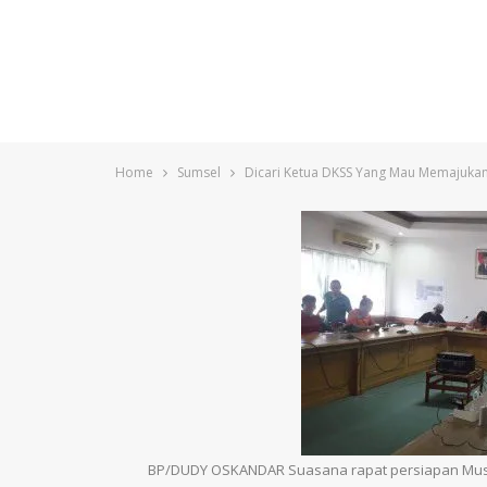
Home
Sumsel
Dicari Ketua DKSS Yang Mau Memajuka
BP/DUDY OSKANDAR Suasana rapat persiapan Musda 