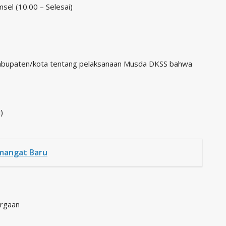
sel (10.00 – Selesai)
kabupaten/kota tentang pelaksanaan Musda DKSS bahwa
)
mangat Baru
argaan