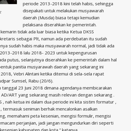
periode 2013-2018 kini telah habis, sehingga
disepakati untuk melakukan musyawarah
t
daerah (Musda) biasa tetapi kemudian
pelaksana diserahkan ke pemerintah.
 kemarin tidak ada luar biasa ketika Ketua DKSS
ekretaris sebagai Plt, namun ada perdebatan itu sudah
iodenya sudah habis maka musyawarah normal, jadi tidak ada
 2013-2018 lalu 2018- 2023 untuk kepengurusan
k ada putus, selanjutnya diserahkan ke pemerintah dalam hal
entuk panitia musyarawah daerah yang sekarang ini
2018, Vebri Alintani ketika ditemui di sela-sela rapat
udpar Sumsel, Rabu (20/6).
n tanggal 23 Juni 2018 dimana agendanya membicarakan
 AD/ART yang sekarang masih relevan dengan sekarang .
 , nah ketua ini dalam dua periode ini kita sistim formatur ,
eh , termasuk seniman berhak mencalonkan asalkan
ang, memahami peta kesenian, mengisi formulir, mengisi
emacam perjanjian, jadi jangan mengundurkan diri seperti
 kesenian kabupaten dan kota,” katanya.